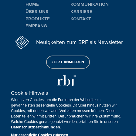
HOME
KOMMUNIKATION
ÜBER UNS
KARRIERE
PRODUKTE
KONTAKT
EMPFANG
Neuigkeiten zum BRF als Newsletter
JETZT ANMELDEN
Cookie Hinweis
Wir nutzen Cookies, um die Funktion der Webseite zu
Sie haben noch Fragen oder Anmerkungen?
gewährleisten (essentielle Cookies). Darüber hinaus nutzen wir
Cookies, mit denen wir User-Verhalten messen können. Diese
KONTAKTIEREN SIE UNS!
Daten teilen wir mit Dritten. Dafür brauchen wir Ihre Zustimmung.
Welche Cookies genau genutzt werden, erfahren Sie in unseren
Datenschutzbestimmungen
.
Impressum
Datenschutz
Kontakt
Barrierefreiheit
Cookie-Zustimmung anpassen
Nur essentielle Cookies zulassen